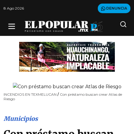
8 Ago 2026
DENUNCIA
INCENDIOS EN TEXMELUCAN
/
Con préstamo buscan crear Atlas de
Riesgo
Municipios