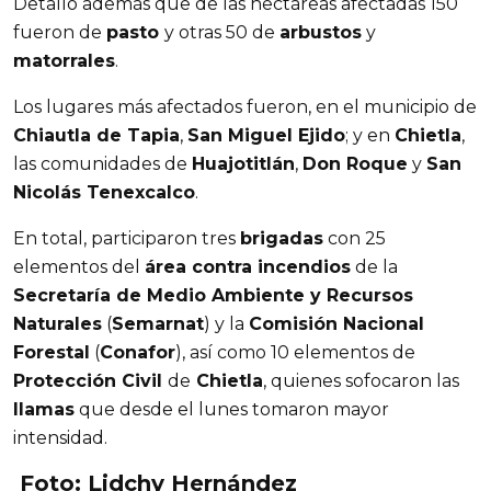
Detalló además que de las hectáreas afectadas 150
fueron de
pasto
y otras 50 de
arbustos
y
matorrales
.
Los lugares más afectados fueron, en el municipio de
Chiautla de Tapia
,
San Miguel Ejido
; y en
Chietla
,
las comunidades de
Huajotitlán
,
Don Roque
y
San
Nicolás Tenexcalco
.
En total, participaron tres
brigadas
con 25
elementos del
área contra incendios
de la
Secretaría de Medio Ambiente y Recursos
Naturales
(
Semarnat
) y la
Comisión Nacional
Forestal
(
Conafor
), así como 10 elementos de
Protección Civil
de
Chietla
, quienes sofocaron las
llamas
que desde el lunes tomaron mayor
intensidad.
Foto: Lidchy Hernández