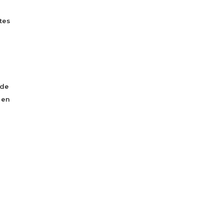
tes
 de
 en