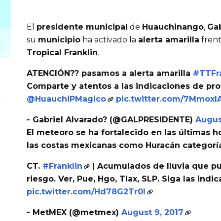
El
presidente municipal
de
Huauchinango
,
Gab
su
municipio
ha activado la
alerta amarilla
frent
Tropical Franklin
.
ATENCIÓN?? pasamos a alerta amarilla
#TTFr
Comparte y atentos a las indicaciones de prot
@HuauchiPMagico
pic.twitter.com/7Mmox
- Gabriel Alvarado? (@GALPRESIDENTE)
Augus
El
meteoro
se ha fortalecido en las últimas ho
las
costas mexicanas
como
Huracán categoría
CT.
#Franklin
| Acumulados de lluvia que p
riesgo. Ver, Pue, Hgo, Tlax, SLP. Siga las indi
pic.twitter.com/Hd78G2Tr0I
- MetMEX (@metmex)
August 9, 2017