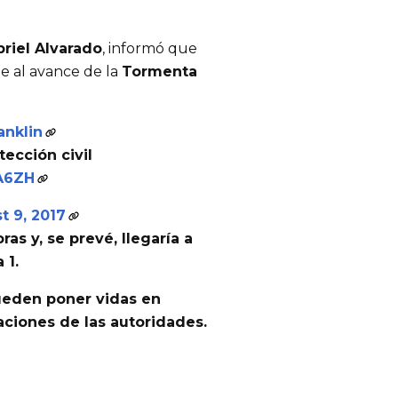
riel Alvarado
, informó que
e al avance de la
Tormenta
anklin
ección civil
lA6ZH
t 9, 2017
ras y, se prevé, llegaría a
 1
.
ueden poner vidas en
caciones de las autoridades.