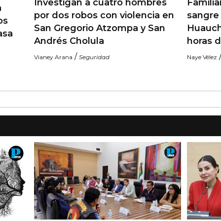
Investigan a cuatro hombres
Famili
a
por dos robos con violencia en
sangre 
os
San Gregorio Atzompa y San
Huauch
asa
Andrés Cholula
horas 
/
Vianey Arana
Seguridad
Naye Vélez