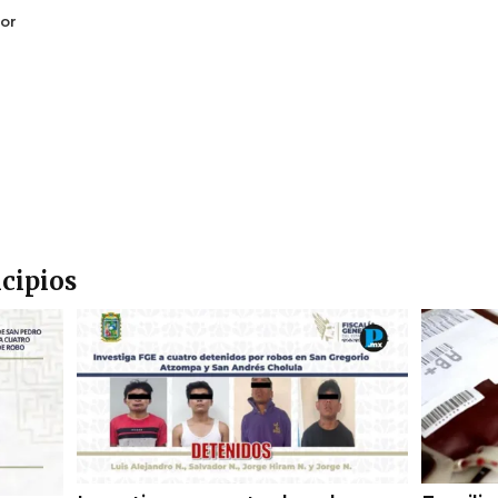
or
cipios