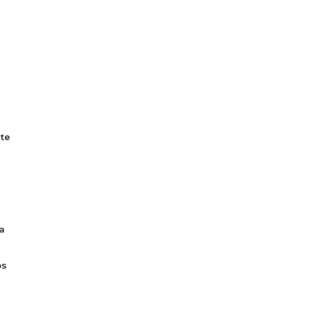
te
a
os