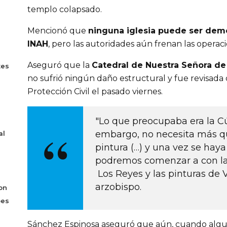
templo colapsado.
Mencionó que
ninguna iglesia puede ser demol
INAH
, pero las autoridades aún frenan las opera
Aseguró que la
Catedral de Nuestra Señora d
tes
no sufrió ningún daño estructural y fue revisad
Protección Civil el pasado viernes.
"Lo que preocupaba era la Cú
embargo, no necesita más q
al
pintura (…) y una vez se haya
podremos comenzar a con la
Los Reyes y las pinturas de
V
arzobispo.
on
bes
Sánchez Espinosa aseguró que aún, cuando algun