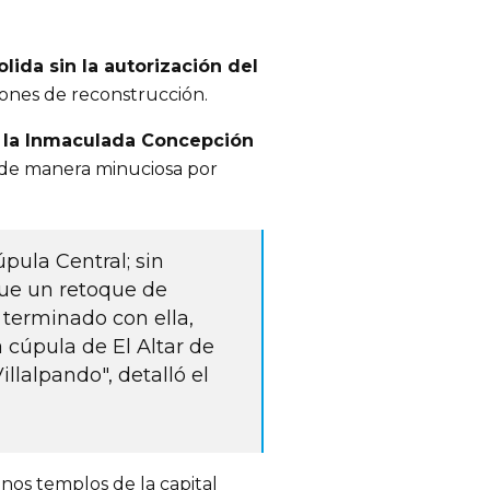
ida sin la autorización del
ciones de reconstrucción.
e la Inmaculada Concepción
a de manera minuciosa por
pula Central; sin
ue un retoque de
 terminado con ella,
 c
úpula de El Altar de
illalpando", detalló el
os templos de la capital