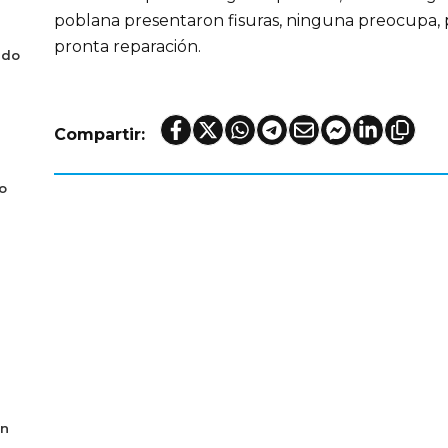
poblana presentaron fisuras, ninguna preocupa, 
pronta reparación.
ado
Compartir:
o
en