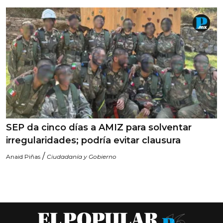
SEP da cinco días a AMIZ para solventar
irregularidades; podría evitar clausura
/
Anaid Piñas
Ciudadanía y Gobierno