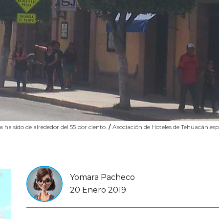
a sido de alrededor del 55 por ciento.
/
Asociación de Hoteles de Tehuacán esp
Yomara Pacheco
20 Enero 2019