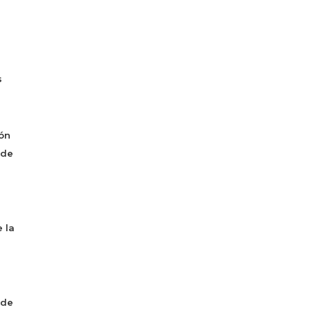
s
ón
 de
 la
 de