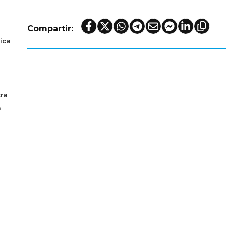
Compartir:
ica
ra
a