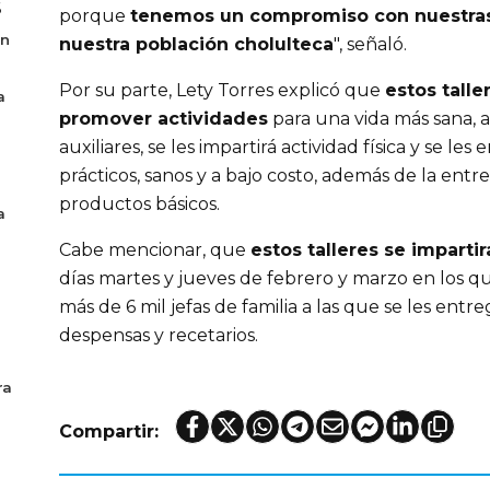
6
porque
tenemos un compromiso con nuestras 
en
nuestra población cholulteca
", señaló.
Por su parte, Lety Torres explicó que
estos tall
a
promover actividades
para una vida más sana, a
auxiliares, se les impartirá actividad física y se le
prácticos, sanos y a bajo costo, además de la en
productos básicos.
a
Cabe mencionar, que
estos talleres se imparti
días martes y jueves de febrero y marzo en los q
más de 6 mil jefas de familia a las que se les ent
despensas y recetarios.
ra
Compartir: