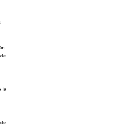
s
ón
 de
 la
 de