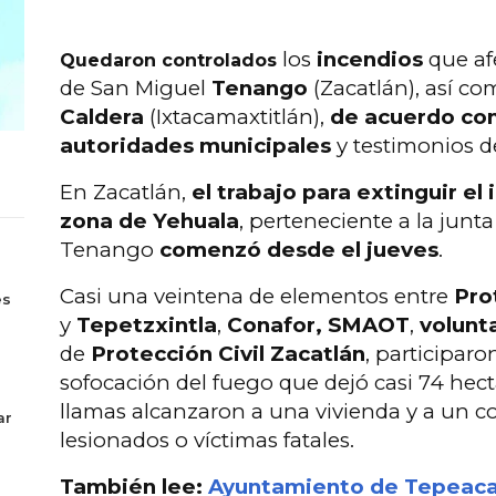
los
incendios
que afe
Quedaron controlados
de San Miguel
Tenango
(Zacatlán), así c
Caldera
(Ixtacamaxtitlán),
de acuerdo con
autoridades municipales
y testimonios d
En Zacatlán,
el trabajo para extinguir el
zona de Yehuala
, perteneciente a la junt
Tenango
comenzó desde el jueves
.
s
Casi una veintena de elementos entre
Pro
es
y
Tepetzxintla
,
Conafor, SMAOT
,
volunt
de
Protección Civil Zacatlán
, participaro
sofocación del fuego que dejó casi 74 hect
llamas alcanzaron a una vivienda y a un co
ar
lesionados o víctimas fatales.
También lee:
Ayuntamiento de Tepeac