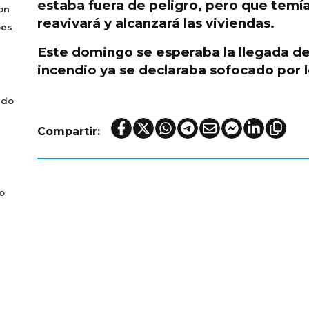
estaba fuera de peligro
, pero que temí
on
reavivará y alcanzará las viviendas.
bes
Este domingo se esperaba la llegada d
incendio ya se declaraba sofocado por l
ado
Compartir:
o