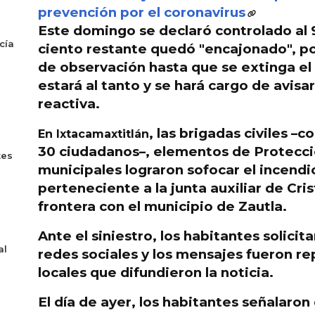
prevención por el coronavirus
Este domingo se declaró controlado al 9
cía
ciento restante quedó "encajonado", po
de observación hasta que se extinga el 
estará al tanto y se hará cargo de avisar
reactiva.
, las
brigadas civiles
–co
En Ixtacamaxtitlán
30 ciudadanos–,
elementos de Protecció
tes
municipales lograron sofocar el incendi
perteneciente a la junta auxiliar de Cris
frontera con el municipio de Zautla.
Ante el siniestro,
los habitantes solicit
al
redes sociales y los mensajes fueron r
locales
que difundieron la noticia.
El día de ayer,
los habitantes señalaron