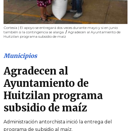
Cortesía | El apoyo se entregará dos veces durante mayo y si en junio
también si la contingencia se alarga.
/
Agradecen al Ayuntamiento de
Huitzilan programa subsidio de maíz
Municipios
Agradecen al
Ayuntamiento de
Huitzilan programa
subsidio de maíz
Administración antorchista inició la entrega del
programa de subsidio al maíz.