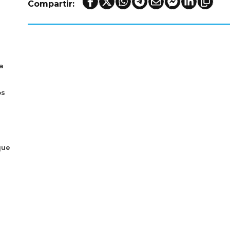
Compartir:
a
os
que