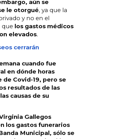
 embargo, aún se
e le otorgué
, ya que la
privado y no en el
lo que
los gastos médicos
son elevados
.
seos cerrarán
 semana cuando fue
ral en dónde horas
e de Covid-19
, pero se
os resultados de las
 las causas de su
 Virginia Gallegos
n los gastos funerarios
 Banda Municipal, sólo se