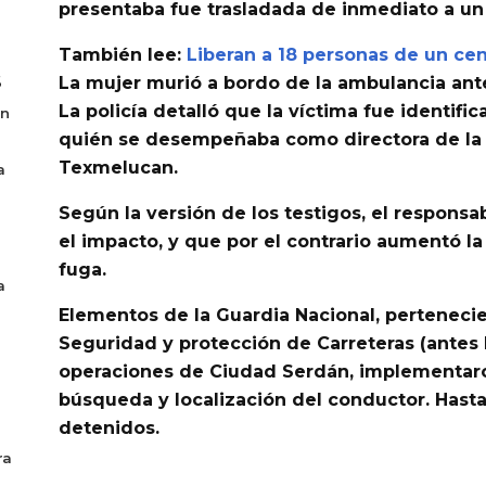
presentaba fue trasladada de inmediato a un
También lee:
Liberan a 18 personas de un ce
6
La mujer
murió a bordo de la ambulancia
ante
La policía detalló que la víctima fue identif
en
quién se desempeñaba como
directora de l
Texmelucan
.
a
Según la versión de los testigos, el responsa
el impacto, y que por el contrario aumentó la
fuga.
a
Elementos de la
Guardia Nacional
, pertenecie
Seguridad y protección de Carreteras
(antes 
operaciones de
Ciudad Serdán
, implementa
búsqueda y localización
del conductor. Hast
detenidos.
ra