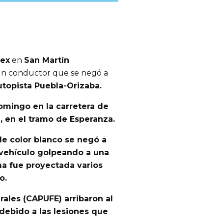
ex
en
San Martín
n conductor que se negó a
utopista Puebla-Orizaba.
domingo
en la
carretera de
z, en el tramo de Esperanza.
de color blanco
se negó a
vehículo golpeando a una
ma fue proyectada
varios
o.
rales
(CAPUFE) arribaron al
debido a las lesiones que