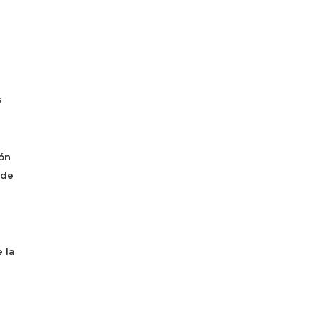
s
ón
 de
 la