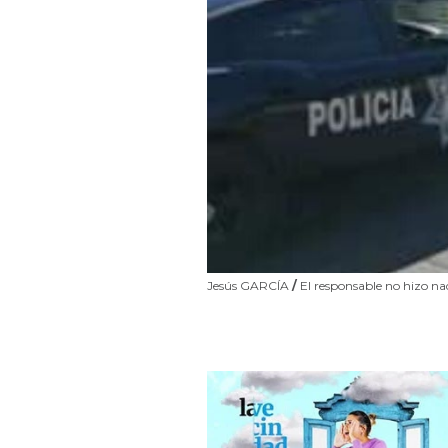
Jesús GARCÍA
/
El responsable no hizo nad