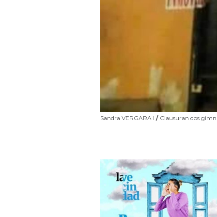
Sandra VERGARA I
/
Clausuran dos gimna