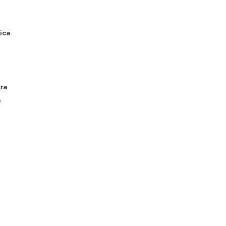
ica
ra
a