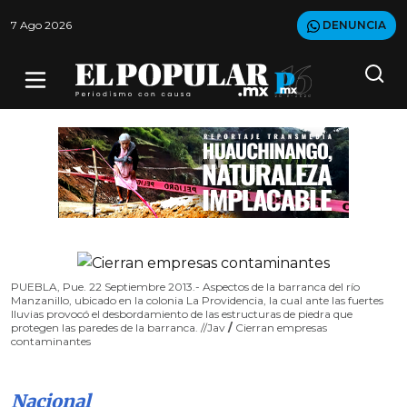
7 Ago 2026
DENUNCIA
PUEBLA, Pue. 22 Septiembre 2013.- Aspectos de la barranca del río
Manzanillo, ubicado en la colonia La Providencia, la cual ante las fuertes
lluvias provocó el desbordamiento de las estructuras de piedra que
protegen las paredes de la barranca. //Jav
/
Cierran empresas
contaminantes
Nacional