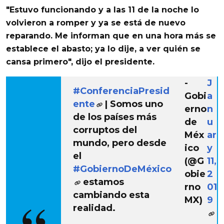
"Estuvo funcionando y a las 11 de la noche lo
volvieron a romper y ya se está de nuevo
reparando. Me informan que en una hora más se
establece el abasto; ya lo dije, a ver quién se
cansa primero", dijo el presidente.
-
J
#ConferenciaPresid
Gobi
a
ente
| Somos uno
erno
n
de los países más
de
u
corruptos del
Méx
ar
mundo, pero desde
ico
y
el
(@G
11,
#GobiernoDeMéxico
obie
2
estamos
rno
01
cambiando esta
MX)
9
realidad.