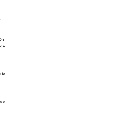
s
ón
 de
 la
 de