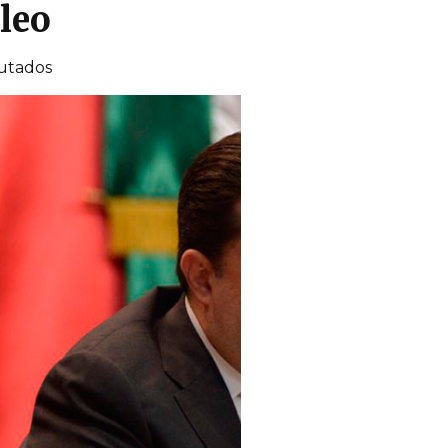
leo
putados