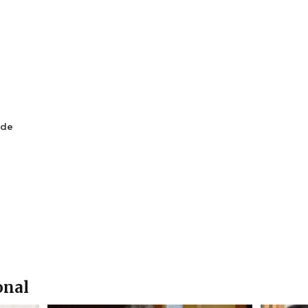
 de
onal