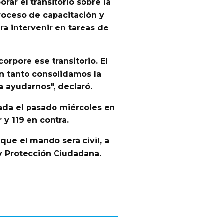
rar el transitorio sobre la
roceso de capacitación y
ara intervenir en tareas de
rpore ese transitorio. El
en tanto consolidamos la
a ayudarnos", declaró.
bada el pasado miércoles en
 y 119 en contra.
que el mando será civil, a
 y Protección Ciudadana.