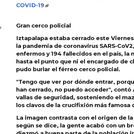
COVID-19
Gran cerco policial
o
Iztapalapa estaba cerrado este Viernes 
la pandemia de
coronavirus SARS-CoV2,
enfermos y 194 fallecidos
en el país, la 
hasta el punto que ni el encargado de cl
pudo burlar el férreo cerco policial.
"Tengo que ver por dónde entrar, porq
han cerrado, no puedo acceder", contó
vallas de seguridad,
sosteniendo el maz
los clavos de la crucifixión más famosa d
La imagen contrasta con el origen de la
según se dice, la gente acabó con un b
diezmó a buena parte de la población in