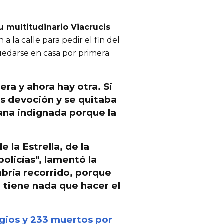
u multitudinario Viacrucis
a la calle para pedir el fin del
quedarse en casa por primera
era y ahora hay
otra
. Si
más devoción y se quitaba
iana indignada porque la
e la Estrella, de la
olicías", lamentó la
abría recorrido, porque
o tiene nada que hacer el
ios y 233 muertos por