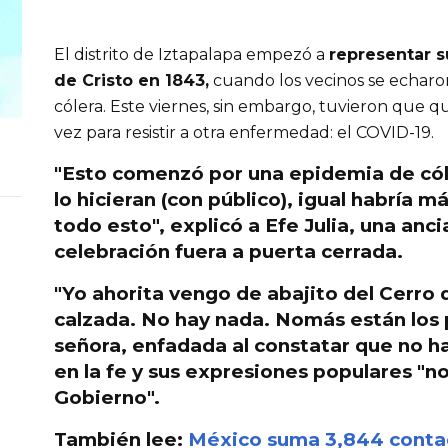
El distrito de Iztapalapa empezó a
representar s
de Cristo en 1843,
cuando los vecinos se echaron 
cólera. Este viernes, sin embargo, tuvieron que 
vez para resistir a otra enfermedad: el COVID-19.
"Esto comenzó por una
epidemia de cól
lo hicieran (con público), igual habría 
todo esto", explicó a Efe Julia, una anc
celebración fuera a puerta cerrada.
"Yo ahorita vengo de abajito del
Cerro d
calzada. No hay nada.
Nomás están los p
señora, enfadada al constatar que no h
en la fe y sus expresiones populares "n
Gobierno".
También lee:
México suma 3,844 contag