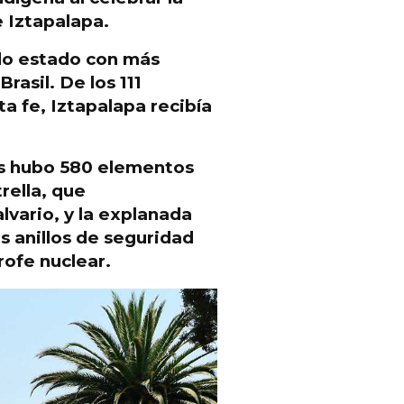
e Iztapalapa
.
ndo estado con más
rasil. De los 111
a fe, Iztapalapa recibía
.
os hubo 580 elementos
rella
, que
vario, y la explanada
os anillos de seguridad
rofe nuclear.