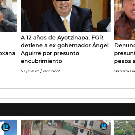
A 12 años de Ayotzinapa, FGR
detiene a ex gobernador Ángel
Denunc
Roxana
Aguirre por presunto
presun
encubrimiento
pesos 
/
Naye Vélez
Nacional
Verónica Ga