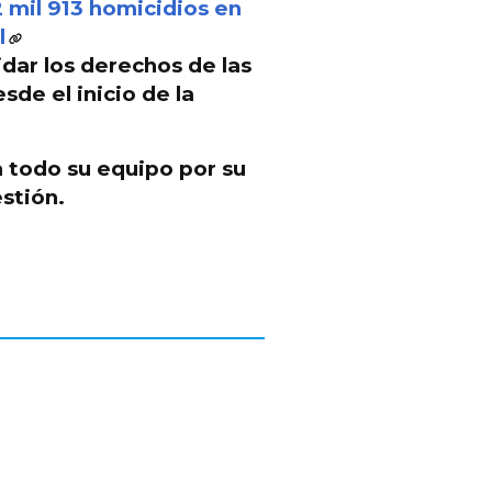
2 mil 913 homicidios en
l
dar los derechos de las
de el inicio de la
 todo su equipo por su
stión.