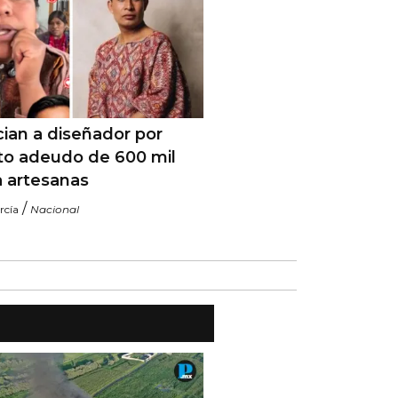
ian a diseñador por
to adeudo de 600 mil
a artesanas
/
rcía
Nacional