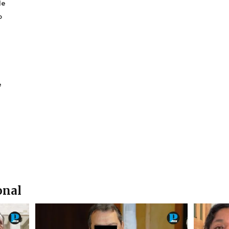
de
o
e
onal