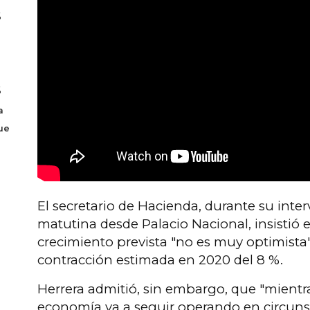
6
6
a
ue
El secretario de Hacienda, durante su inte
matutina desde Palacio Nacional, insistió 
crecimiento prevista "no es muy optimista"
contracción estimada en 2020 del 8 %.
Herrera admitió, sin embargo, que "mientr
economía va a seguir operando en circuns