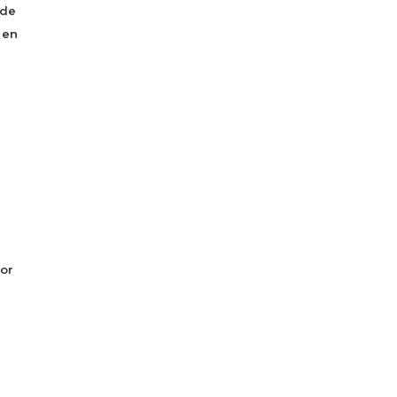
 de
 en
or