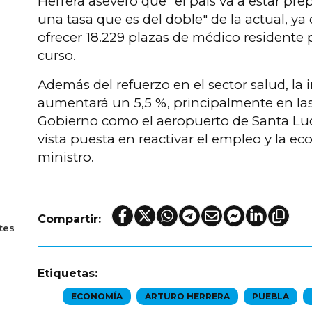
Herrera aseveró que "el país va a estar pre
una tasa que es del doble" de la actual, ya
ofrecer 18.229 plazas de médico residente 
curso.
Además del refuerzo en el sector salud, la 
aumentará un 5,5 %, principalmente en la
Gobierno como el aeropuerto de Santa Lucí
vista puesta en reactivar el empleo y la e
ministro.
Compartir:
tes
Etiquetas:
ECONOMÍA
ARTURO HERRERA
PUEBLA