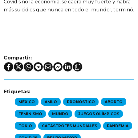
Covid sino la economía, se caerá muy fuerte y habrá
más suicidios que nunca en todo el mundo", terminó.
Compartir:
Etiquetas:
MÉXICO
AMLO
PRONÓSTICO
ABORTO
FEMINISMO
MUNDO
JUEGOS OLÍMPICOS
TOKIO
CATÁSTROFES MUNDIALES
PANDEMIA
COVID-19
BRUJO MAYOR