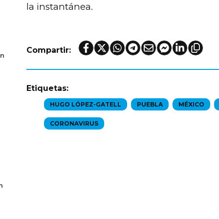
la instantánea.
Compartir:
en
Etiquetas:
HUGO LÓPEZ-GATELL
PUEBLA
MÉXICO
CORONAVIRUS
n