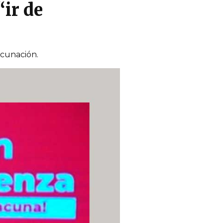
“ir de
acunación.