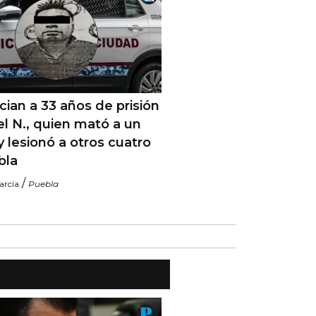
ian a 33 años de prisión
el N., quien mató a un
 y lesionó a otros cuatro
bla
/
arcía
Puebla