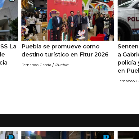
MSS La
Puebla se promueve como
Sentenc
de
destino turístico en Fitur 2026
a Gabri
cia
policía
/
Fernando García
Puebla
en Pue
Fernando G