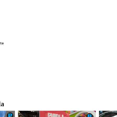
te
la