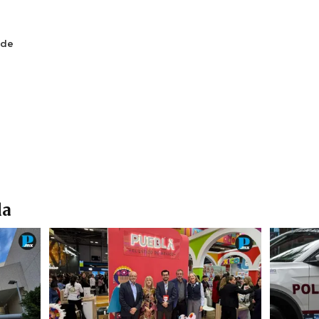
 de
la