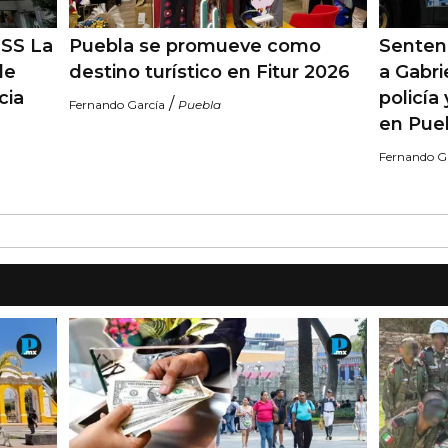
MSS La
Puebla se promueve como
Sentenc
de
destino turístico en Fitur 2026
a Gabri
cia
policía
/
Fernando García
Puebla
en Pue
Fernando G