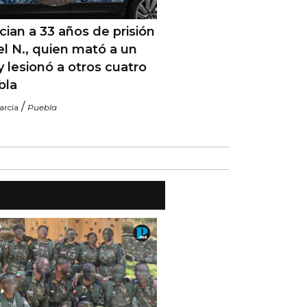
ian a 33 años de prisión
el N., quien mató a un
 y lesionó a otros cuatro
bla
/
arcía
Puebla