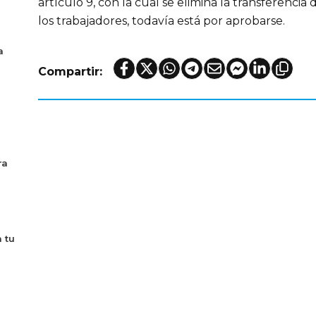
artículo 9, con la cual se elimina la transferencia d
los trabajadores, todavía está por aprobarse.
a
Compartir:
ra
 tu