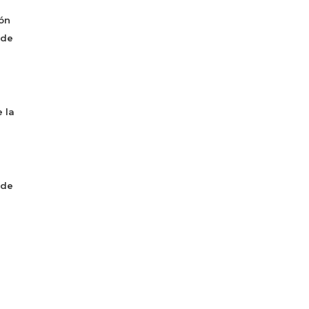
ón
 de
 la
 de