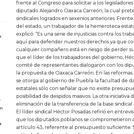
frente al Congreso para solicitar a los legisladores 
diputado Alejandro Oaxaca Carreón, la cual pret
sindicales logrados en sexenios anteriores. Frent
del estado, un trabajador de la hemeroteca estatal
explicó: “Es una serie de injusticias contra los tr
e
aquí para defender nuestros derechos ya que co
cualquier compañero está en riesgo de perder s
que el líder de los trabajadores del gobierno, H
comité de representantes dialogaron con los di
la propuesta de Oaxaca Carreón. En las reformas e
se otorga al gobierno de Puebla la facultad de da
estatales sólo con señalar que no existe presupues
posibilidad de despidos masivos. La otra iniciativa
6
eliminación de la transferencia de la base sindical a
en
El líder sindical Héctor Posadas refirió en entrevi
que los diputados poblanos se comprometieron a e
a
artículo 43, referente al presupuesto suficiente.