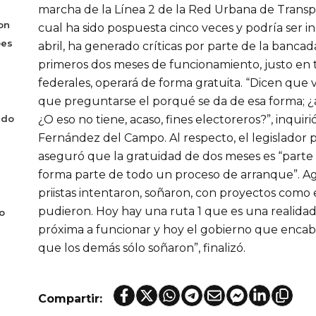
marcha de la Línea 2 de la Red Urbana de Transpo
on
cual ha sido pospuesta cinco veces y podría ser 
bes
abril, ha generado críticas por parte de la banca
primeros dos meses de funcionamiento, justo en
federales, operará de forma gratuita. “Dicen que v
que preguntarse el porqué se da de esa forma; 
¿O eso no tiene, acaso, fines electoreros?”, inquir
ado
Fernández del Campo. Al respecto, el legislador 
aseguró que la gratuidad de dos meses es “parte
forma parte de todo un proceso de arranque”. A
priistas intentaron, soñaron, con proyectos como
pudieron. Hoy hay una ruta 1 que es una realidad
o
próxima a funcionar y hoy el gobierno que encabe
que los demás sólo soñaron”, finalizó.
Compartir: