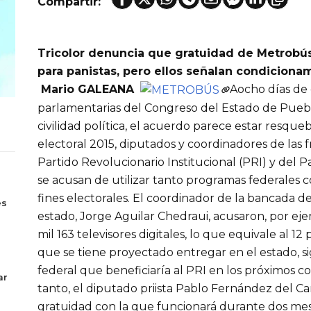
Compartir:
Tricolor denuncia que gratuidad de Metrobús
para panistas, pero ellos señalan condiciona
Mario GALEANA
Aocho días de 
parlamentarias del Congreso del Estado de Pueb
civilidad política, el acuerdo parece estar resque
electoral 2015, diputados y coordinadores de las 
Partido Revolucionario Institucional (PRI) y del 
se acusan de utilizar tanto programas federales 
s
fines electorales. El coordinador de la bancada d
es
estado, Jorge Aguilar Chedraui, acusaron, por ej
mil 163 televisores digitales, lo que equivale al 12
que se tiene proyectado entregar en el estado, s
federal que beneficiaría al PRI en los próximos co
ar
tanto, el diputado priista Pablo Fernández del 
gratuidad con la que funcionará durante dos mes