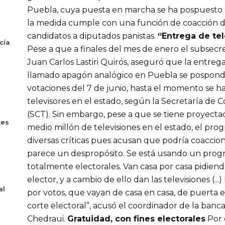
Puebla, cuya puesta en marcha se ha pospuesto pa
la medida cumple con una función de coacción de
candidatos a diputados panistas.
“Entrega de tel
cía
Pese a que a finales del mes de enero el subsecre
Juan Carlos Lastiri Quirós, aseguró que la entrega 
llamado apagón analógico en Puebla se pospondría
votaciones del 7 de junio, hasta el momento se h
televisores en el estado, según la Secretaría de
(SCT). Sin embargo, pese a que se tiene proyecta
tes
medio millón de televisiones en el estado, el pro
diversas críticas pues acusan que podría coacciona
parece un despropósito. Se está usando un progr
totalmente electorales. Van casa por casa pidien
elector, y a cambio de ello dan las televisiones (..
al
por votos, que vayan de casa en casa, de puerta 
corte electoral”, acusó el coordinador de la banc
Chedraui.
Gratuidad, con fines electorales
Por 