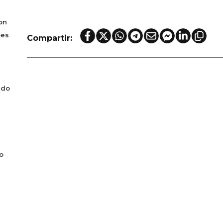
on
bes
Compartir:
ado
o