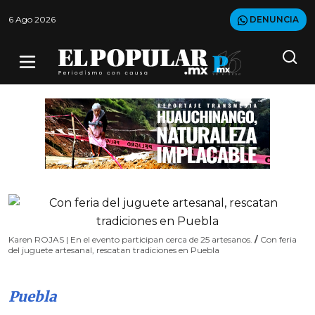
6 Ago 2026
DENUNCIA
Karen ROJAS | En el evento participan cerca de 25 artesanos.
/
Con feria
del juguete artesanal, rescatan tradiciones en Puebla
Puebla