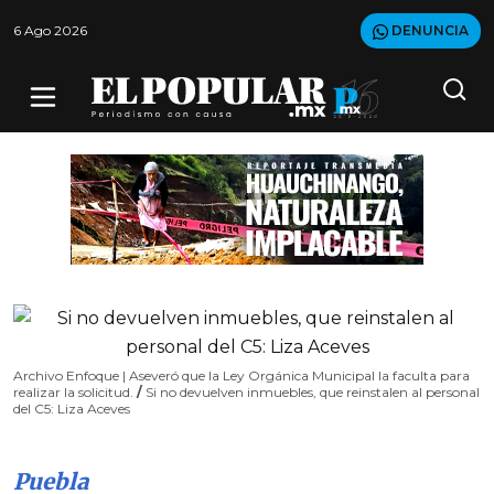
6 Ago 2026
DENUNCIA
Archivo Enfoque | Aseveró que la Ley Orgánica Municipal la faculta para
realizar la solicitud.
/
Si no devuelven inmuebles, que reinstalen al personal
del C5: Liza Aceves
Puebla