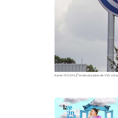
Karen ROJAS
/
Sindicalizados de VW vota