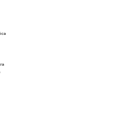
ica
ra
a