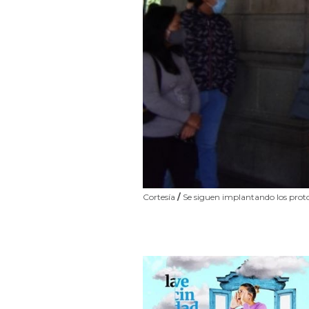
Cortesía
/
Se siguen implantando los protoc