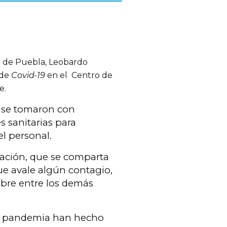
o de Puebla, Leobardo
 de
Covid-19
en el
Centro de
e.
l se tomaron con
 sanitarias para
el personal.
ación, que se comparta
e avale algún contagio,
mbre entre los demás
a pandemia han hecho