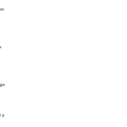
or
s
ogo
G y