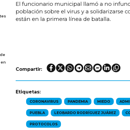
El funcionario municipal llamó a no infund
población sobre el virus y a solidarizarse 
tes
están en la primera línea de batalla.
 de
 en
Compartir:
Etiquetas:
CORONAVIRUS
PANDEMIA
MIEDO
ADMI
PUEBLA
LEOBARDO RODRÍGUEZ JUÁREZ
C
PROTOCOLOS