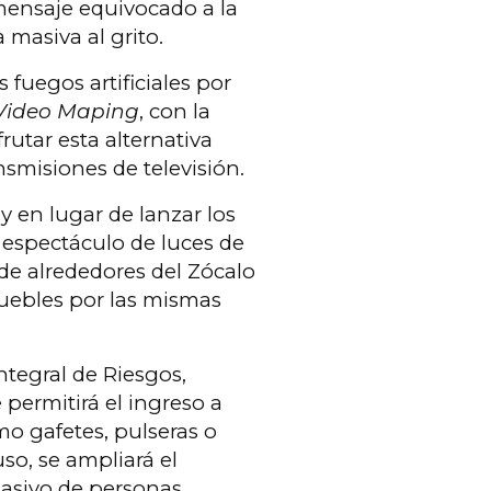
mensaje equivocado a la
 masiva al grito.
 fuegos artificiales por
Video Maping
, con la
utar esta alternativa
nsmisiones de televisión.
en lugar de lanzar los
 espectáculo de luces de
e alrededores del Zócalo
uebles por las mismas
Integral de Riesgos,
 permitirá el ingreso a
mo gafetes, pulseras o
uso, se ampliará el
masivo de personas.