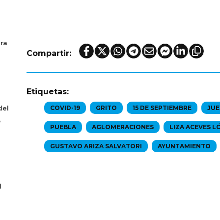
era
Compartir:
Etiquetas:
del
COVID-19
GRITO
15 DE SEPTIEMBRE
JUE
o
PUEBLA
AGLOMERACIONES
LIZA ACEVES L
GUSTAVO ARIZA SALVATORI
AYUNTAMIENTO
l