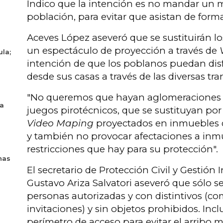
Indico que la intención es no mandar un 
población, para evitar que asistan de forma
Aceves López aseveró que se sustituirán los
un espectáculo de proyección a través de
ula;
intención de que los poblanos puedan disfr
desde sus casas a través de las diversas tra
"No queremos que hayan aglomeraciones y 
ya
juegos pirotécnicos, que se sustituyan por
Video Maping
proyectados en inmuebles d
y también no provocar afectaciones a inm
restricciones que hay para su protección".
nas
El secretario de Protección Civil y Gestión 
Gustavo Ariza Salvatori aseveró que sólo se
personas autorizadas y con distintivos (co
invitaciones) y sin objetos prohibidos. Incl
perímetro de acceso para evitar el arribo 