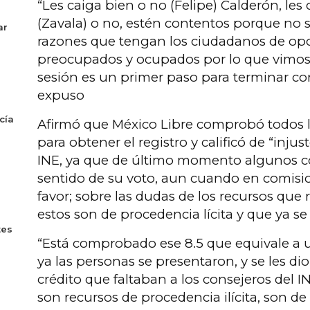
“Les caiga bien o no (Felipe) Calderón, les
(Zavala) o no, estén contentos porque no se 
ar
razones que tengan los ciudadanos de opo
preocupados y ocupados por lo que vimos, 
sesión es un primer paso para terminar con 
expuso
cía
Afirmó que México Libre comprobó todos lo
para obtener el registro y calificó de “injusto
INE, ya que de último momento algunos c
sentido de su voto, aun cuando en comisi
favor; sobre las dudas de los recursos que 
estos son de procedencia lícita y que ya 
tes
“Está comprobado ese 8.5 que equivale a u
ya las personas se presentaron, y se les dio
crédito que faltaban a los consejeros del I
son recursos de procedencia ilícita, son 