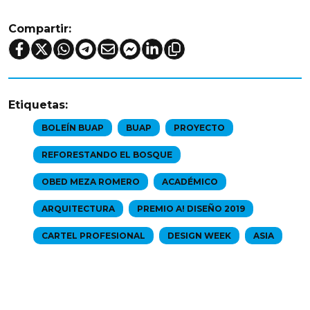
Compartir:
Etiquetas:
BOLEÍN BUAP
BUAP
PROYECTO
REFORESTANDO EL BOSQUE
OBED MEZA ROMERO
ACADÉMICO
ARQUITECTURA
PREMIO A! DISEÑO 2019
CARTEL PROFESIONAL
DESIGN WEEK
ASIA