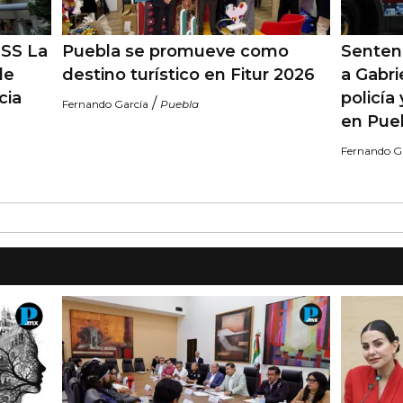
MSS La
Puebla se promueve como
Sentenc
de
destino turístico en Fitur 2026
a Gabri
cia
policía
/
Fernando García
Puebla
en Pue
Fernando G