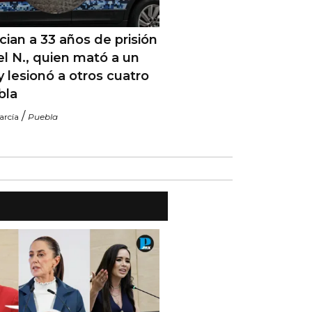
ian a 33 años de prisión
el N., quien mató a un
 y lesionó a otros cuatro
bla
/
arcía
Puebla