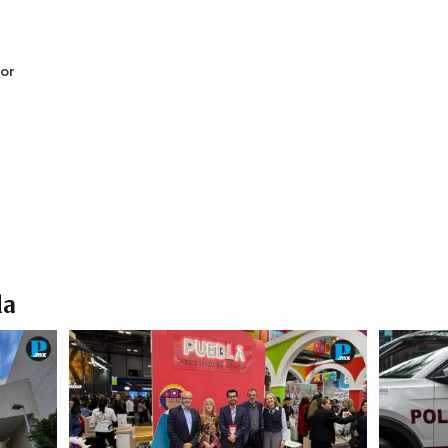
or
la