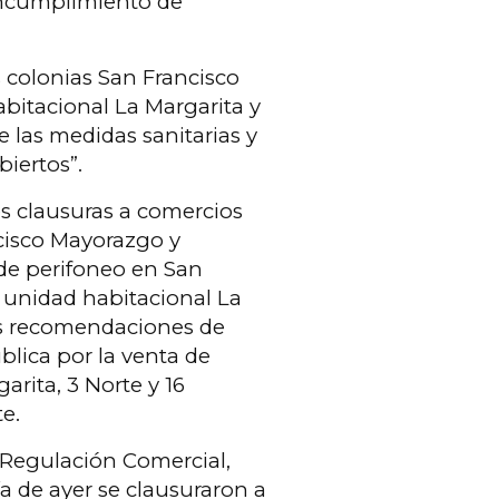
incumplimiento de
s colonias San Francisco
abitacional La Margarita y
e las medidas sanitarias y
biertos”.
es clausuras a comercios
cisco Mayorazgo y
 de perifoneo en San
, unidad habitacional La
res recomendaciones de
blica por la venta de
arita, 3 Norte y 16
te.
y Regulación Comercial,
a de ayer se clausuraron a