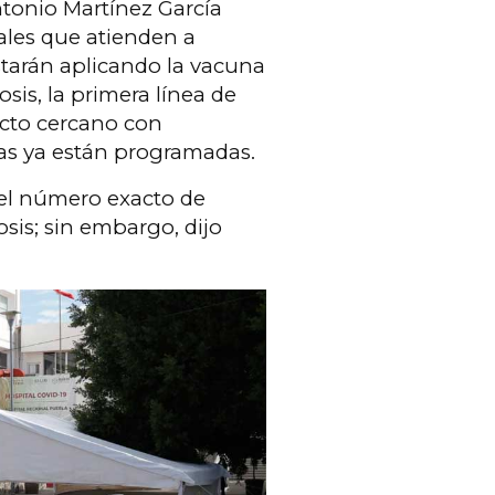
ntonio Martínez García
ales que atienden a
starán aplicando la vacuna
sis, la primera línea de
tacto cercano con
tas ya están programadas.
 el número exacto de
sis; sin embargo, dijo