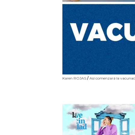
Karen ROJAS
/
Así comenzará la vacunaci