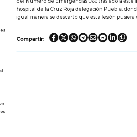
del Número de Emergencias 066 trasladó a este 
hospital de la Cruz Roja delegación Puebla, don
igual manera se descartó que esta lesión pusiera e
tes
Compartir:
al
on
bes