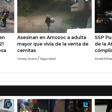
 en
Asesinan en Amozoc a adulta
SSP Pue
21
mayor que vivía de la venta de
de la A
esa
cemitas
cómpli
/
Vianey Arana
Seguridad
Anaid Piñas