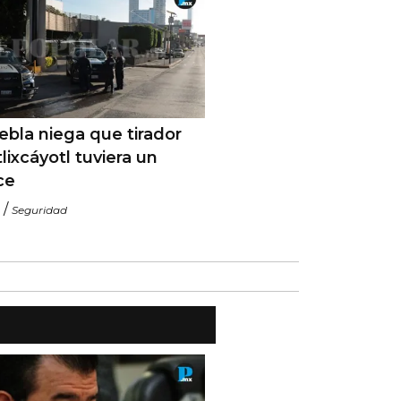
bla niega que tirador
tlixcáyotl tuviera un
ce
/
Seguridad