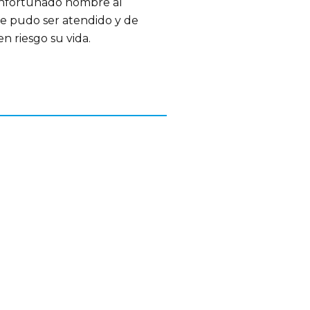
infortunado hombre al
de pudo ser atendido y de
n riesgo su vida.