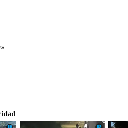
te
ridad