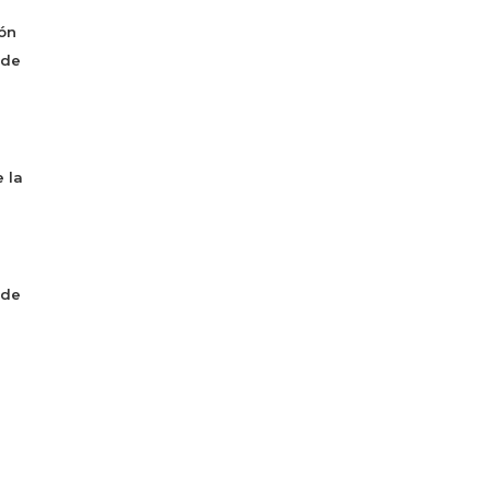
ón
 de
 la
 de