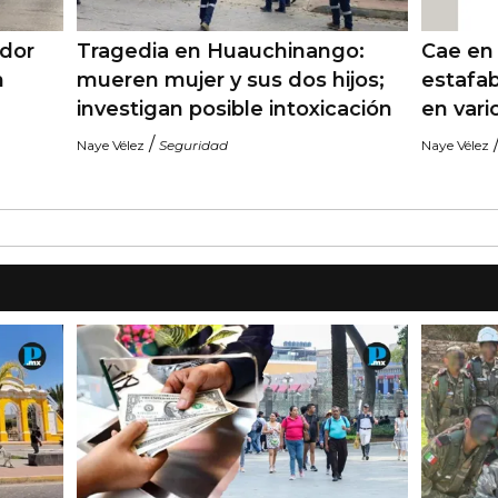
ador
Tragedia en Huauchinango:
Cae en
n
mueren mujer y sus dos hijos;
estafa
investigan posible intoxicación
en vari
/
Naye Vélez
Seguridad
Naye Vélez