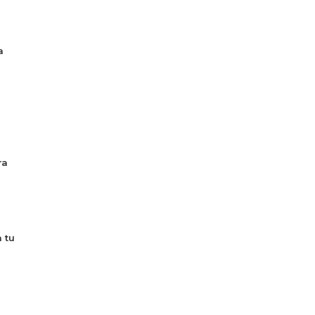
a
ra
 tu