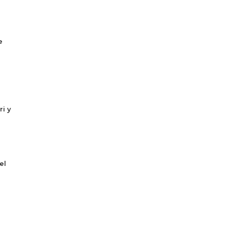
e
ri y
el