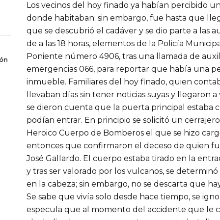
Los vecinos del hoy finado ya habían percibido un f
donde habitaban; sin embargo, fue hasta que lleg
que se descubrió el cadáver y se dio parte a las a
de a las 18 horas, elementos de la Policía Municipal
Poniente número 4906, tras una llamada de auxil
ión
emergencias 066, para reportar que había una p
inmueble. Familiares del hoy finado, quien conta
llevaban días sin tener noticias suyas y llegaron a 
se dieron cuenta que la puerta principal estaba 
podían entrar. En principio se solicitó un cerrajero
Heroico Cuerpo de Bomberos el que se hizo cargo
entonces que confirmaron el deceso de quien fu
José Gallardo. El cuerpo estaba tirado en la entr
y tras ser valorado por los vulcanos, se determi
en la cabeza; sin embargo, no se descarta que hay
Se sabe que vivía solo desde hace tiempo, se igno
especula que al momento del accidente que le cos