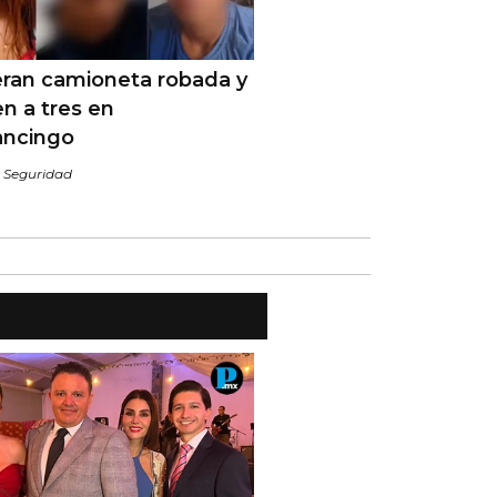
ran camioneta robada y
n a tres en
ancingo
/
Seguridad