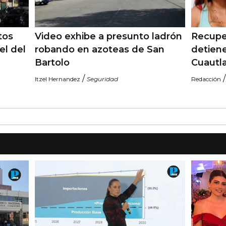
tos
Video exhibe a presunto ladrón
Recupe
el del
robando en azoteas de San
detiene
Bartolo
Cuautl
/
Itzel Hernandez
Seguridad
Redacción