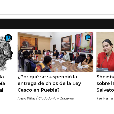
la
¿Por qué se suspendió la
Sheinb
ía
entrega de chips de la Ley
sobre l
al
Casco en Puebla?
Salvato
/
Anaid Piñas
Ciudadanía y Gobierno
Itzel Herna