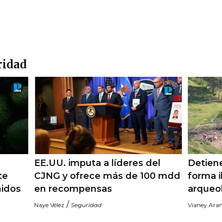
ridad
EE.UU. imputa a líderes del
Detiene
te
CJNG y ofrece más de 100 mdd
forma i
nidos
en recompensas
arqueo
/
Naye Vélez
Seguridad
Vianey Ara