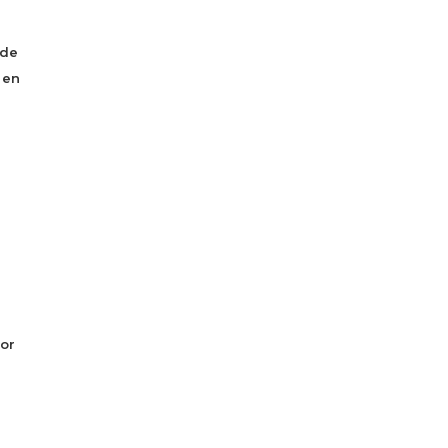
 de
 en
or