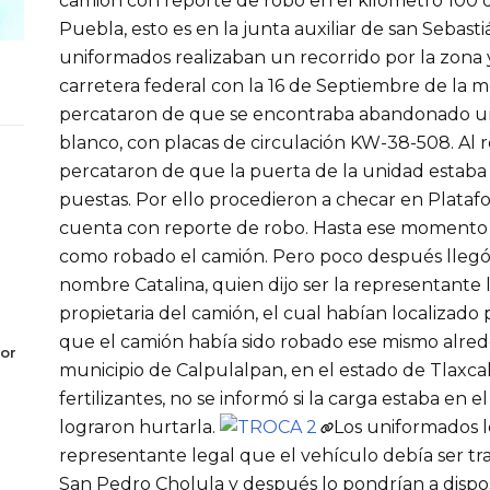
camión con reporte de robo en el kilómetro 100 d
Puebla, esto es en la junta auxiliar de san Sebast
uniformados realizaban un recorrido por la zona y
carretera federal con la 16 de Septiembre de la m
percataron de que se encontraba abandonado un
blanco, con placas de circulación KW-38-508. Al rev
percataron de que la puerta de la unidad estaba e
puestas. Por ello procedieron a checar en Plataf
cuenta con reporte de robo. Hasta ese momento 
como robado el camión. Pero poco después llegó 
nombre Catalina, quien dijo ser la representante
propietaria del camión, el cual habían localizado
que el camión había sido robado ese mismo alrede
or
municipio de Calpulalpan, en el estado de Tlaxca
fertilizantes, no se informó si la carga estaba en e
lograron hurtarla.
Los uniformados l
representante legal que el vehículo debía ser t
San Pedro Cholula y después lo pondrían a dispo