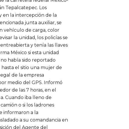
e la carretera federal México-
ián Tepalcatepec. Los
 en la intercepción de la
encionada junta auxiliar, se
 vehículo de carga, color
isar la unidad, los policías se
ntreabierta y tenía las llaves
orma México si esta unidad
no había sido reportado
hasta el sitio una mujer de
 legal de la empresa
 por medio del GPS. Informó
dor de las 7 horas, en el
la. Cuando iba lleno de
l camión o si los ladrones
e informaron a la
rasladado a su comandancia en
sición del Agente del