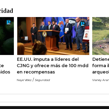
ridad
EE.UU. imputa a líderes del
Detiene
te
CJNG y ofrece más de 100 mdd
forma i
nidos
en recompensas
arqueo
/
Naye Vélez
Seguridad
Vianey Ara