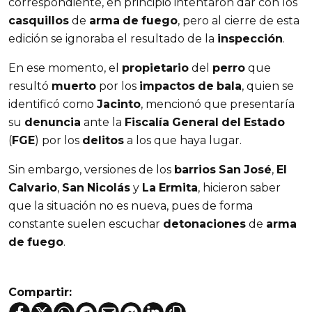
correspondiente, en principio intentaron dar con los
casquillos
de
arma
de
fuego
, pero al cierre de esta
edición se ignoraba el resultado de la
inspección
.
En ese momento, el
propietario
del
perro
que
resultó
muerto
por los
impactos
de
bala
, quien se
identificó como
Jacinto
, mencionó que presentaría
su
denuncia
ante la
Fiscalía
General
del
Estado
(
FGE
) por los
delitos
a los que haya lugar.
Sin embargo, versiones de los
barrios
San
José
,
El
Calvario
,
San
Nicolás
y
La
Ermita
, hicieron saber
que la situación no es nueva, pues de forma
constante suelen escuchar
detonaciones
de
arma
de
fuego
.
Compartir: