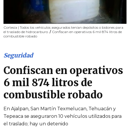
Cortesía | Todos los vehículos asegurados tenían depósitos o bidones para
el traslado de hidrocarburo.
/
Confiscan en operativos 6 mil 874 litros de
combustible robado
Seguridad
Confiscan en operativos
6 mil 874 litros de
combustible robado
En Ajalpan, San Martín Texmelucan, Tehuacán y
Tepeaca se aseguraron 10 vehículos utilizados para
el traslado; hay un detenido