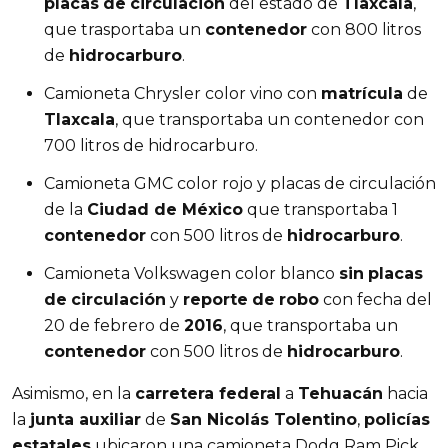
placas
de
circulación
del estado de
Tlaxcala
,
que trasportaba un
contenedor
con 800 litros
de
hidrocarburo
.
Camioneta Chrysler color vino con
matrícula
de
Tlaxcala
, que transportaba un contenedor con
700 litros de hidrocarburo.
Camioneta GMC color rojo y placas de circulación
de la
Ciudad de México
que transportaba 1
contenedor
con 500 litros de
hidrocarburo
.
Camioneta Volkswagen color blanco
sin
placas
de
circulación
y
reporte
de
robo
con fecha del
20 de febrero de
2016
, que transportaba un
contenedor
con 500 litros de
hidrocarburo
.
Asimismo, en la
carretera federal
a
Tehuacán
hacia
la
junta auxiliar
de
San Nicolás Tolentino
,
policías
estatales
ubicaron una camioneta Dodg Ram Pick