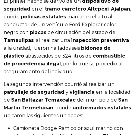
El primer hecho se derivó de un
dispositivo de
seguridad
en el
tramo carretero
Altepexi-Ajalpan
,
donde
policías estatales
marcaron el alto al
conductor de un vehículo Ford Explorer color
negro con
placas
de circulación del estado de
Tamaulipas
; al realizar una
inspección preventiva
a la unidad, fueron hallados seis
bidones de
plástico
abastecidos de 324 litros de
combustible
de procedencia ilegal
, por lo que se procedió al
aseguramiento del individuo.
La segunda intervención ocurrió al realizar un
patrullaje
de
seguridad
y
vigilancia
en la localidad
de
San
Baltazar
Temaxcalac
del municipio de
San
Martín
Texmelucan
, donde
uniformados
estatales
ubicaron las siguientes unidades:
Camioneta Dodge Ram color azul marino con