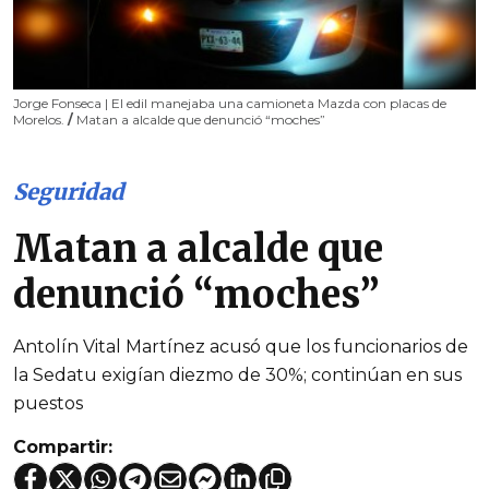
Jorge Fonseca | El edil manejaba una camioneta Mazda con placas de
Morelos.
/
Matan a alcalde que denunció “moches”
Seguridad
Matan a alcalde que
denunció “moches”
Antolín Vital Martínez acusó que los funcionarios de
la Sedatu exigían diezmo de 30%; continúan en sus
puestos
Compartir: