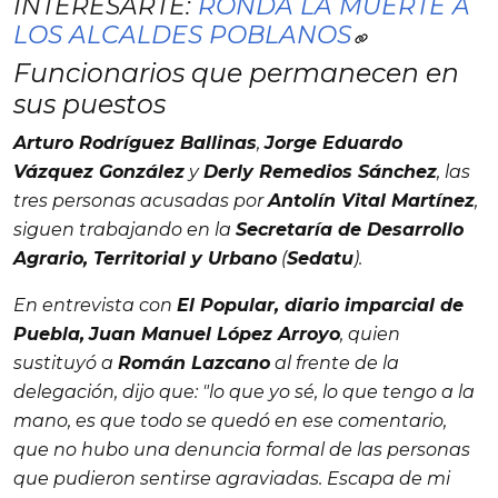
INTERESARTE:
RONDA LA MUERTE A
LOS ALCALDES POBLANOS
Funcionarios que permanecen en
sus puestos
A
rturo Rodríguez Ballinas
,
Jorge Eduardo
Vázquez González
y
Derly Remedios Sánchez
, las
tres personas acusadas por
Antolín Vital Martínez
,
siguen trabajando en la
Secretaría de Desarrollo
Agrario, Territorial y Urbano
(
Sedatu
).
En entrevista con
El Popular
, diario imparcial de
Puebla,
Juan Manuel López Arroyo
, quien
sustituyó a
Román Lazcano
al frente de la
delegación, dijo que:
"lo que yo sé, lo que tengo a la
mano, es que todo se quedó en ese comentario,
que no hubo una denuncia formal de las personas
que pudieron sentirse agraviadas. Escapa de mi