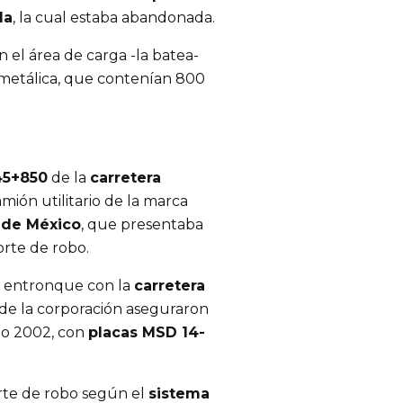
la
, la cual estaba abandonada.
 el área de carga -la batea-
metálica, que contenían 800
45+850
de la
carretera
mión utilitario de la marca
 de México
, que presentaba
rte de robo.
l entronque con la
carretera
 de la corporación aseguraron
lo 2002, con
placas MSD 14-
rte de robo según el
sistema