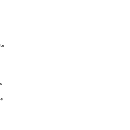
te
a
os