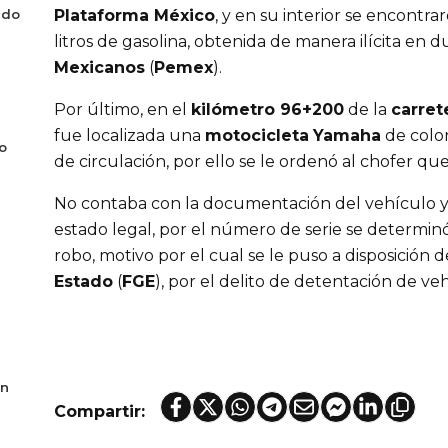
ado
Plataforma México
, y en su interior se encont
litros de gasolina, obtenida de manera ilícita en 
Mexicanos
(
Pemex
).
Por último, en el
kilómetro 96+200
de la
carret
fue localizada una
motocicleta
Yamaha
de color
o
de circulación, por ello se le ordenó al chofer que
No contaba con la documentación del vehículo y 
estado legal, por el número de serie se determi
robo, motivo por el cual se le puso a disposición d
Estado
(
FGE
), por el delito de detentación de ve
en
Compartir: