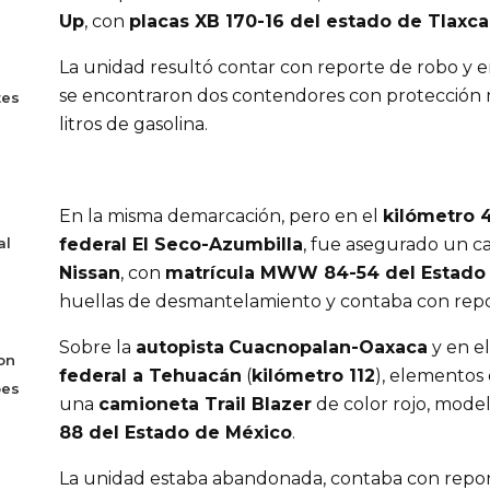
Up
, con
placas XB 170-16 del estado de Tlaxca
La unidad resultó contar con reporte de robo y en
se encontraron dos contendores con protección 
tes
litros de gasolina.
En la misma demarcación, pero en el
kilómetro 
al
federal El Seco-Azumbilla
, fue asegurado un ca
Nissan
, con
matrícula MWW 84-54 del Estado
huellas de desmantelamiento y contaba con repo
Sobre la
autopista
Cuacnopalan-Oaxaca
y en e
on
federal a Tehuacán
(
kilómetro 112
), elementos
bes
una
camioneta Trail Blazer
de color rojo, mode
88 del Estado de México
.
La unidad estaba abandonada, contaba con repo