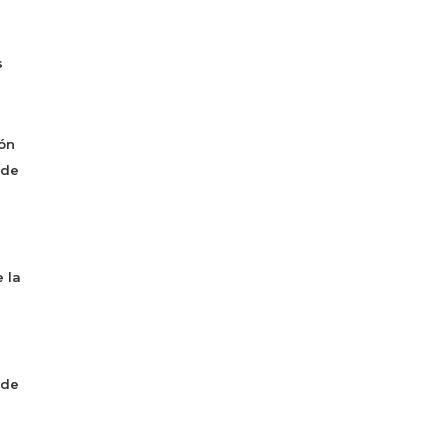
s
ón
 de
 la
 de