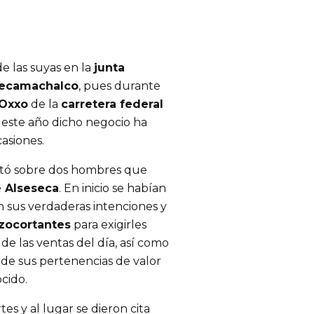
e las suyas en la
junta
Tecamachalco
, pues durante
Oxxo
de la
carretera federal
e este año dicho negocio ha
asiones.
rtó sobre dos hombres que
e Alseseca
. En inicio se habían
 sus verdaderas intenciones y
zocortantes
para exigirles
de las ventas del día, así como
 de sus pertenencias de valor
cido.
es y al lugar se dieron cita