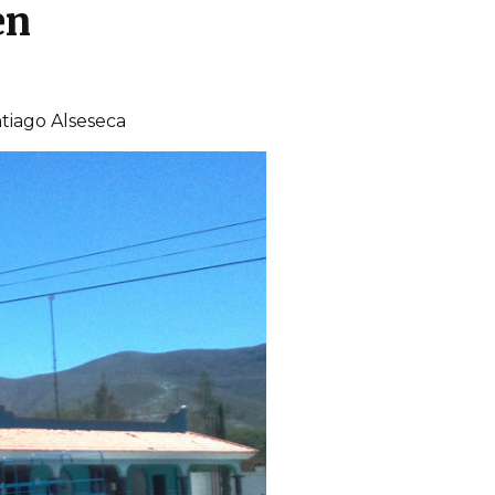
en
ntiago Alseseca