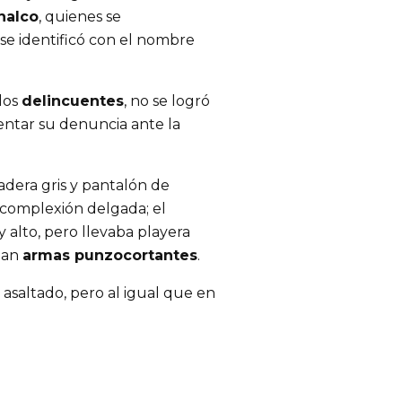
halco
, quienes se
se identificó con el nombre
los
delincuentes
, no se logró
esentar su denuncia ante la
dera gris y pantalón de
o complexión delgada; el
alto, pero llevaba playera
ban
armas punzocortantes
.
asaltado, pero al igual que en