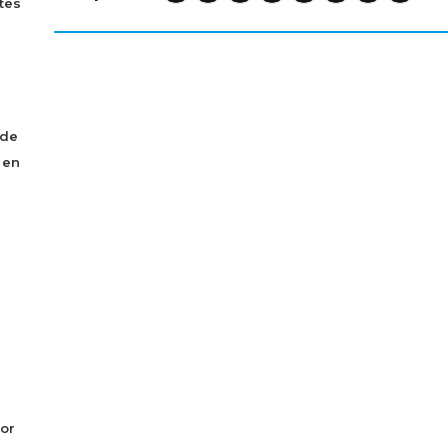
tes
 de
 en
or