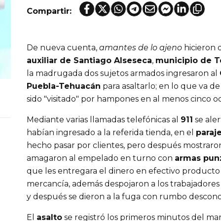
Compartir:
De nueva cuenta,
amantes de lo ajeno
hicieron d
auxiliar de Santiago Alseseca
,
municipio de 
la madrugada dos sujetos armados ingresaron al
Puebla-Tehuacán
para asaltarlo; en lo que va d
sido "visitado" por hampones en al menos cinco oc
Mediante varias llamadas telefónicas al
911
se ale
habían ingresado a la referida tienda, en el
paraj
hecho pasar por clientes, pero después mostraron
amagaron al empelado en turno con
armas pun
que les entregara el dinero en efectivo producto 
mercancía, además despojaron a los trabajadores
y después se dieron a la fuga con rumbo descono
El
asalto
se registró los primeros minutos del mart