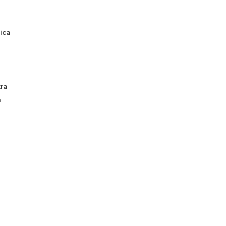
ica
ra
a