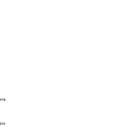
era
sis
ú