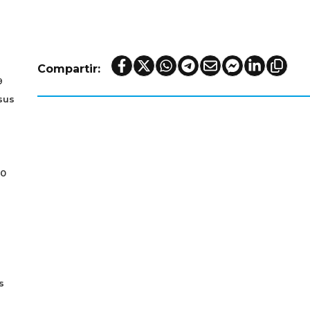
Compartir:
9
sus
70
s