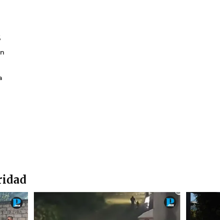
6
en
a
ridad