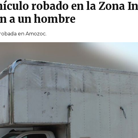
ículo robado en la Zona In
en a un hombre
 robada en Amozoc.