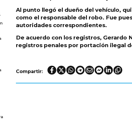
Al punto llegó el
dueño del vehículo
, qu
6
como
el responsable del robo
. Fue pues
en
autoridades correspondientes.
De acuerdo con los registros, Gerardo 
a
registros penales
por portación ilegal 
a
Compartir:
ra