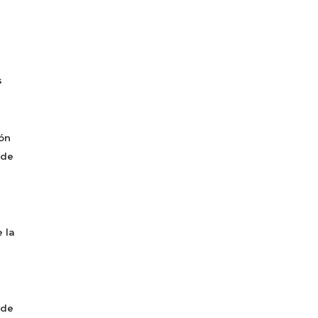
s
ón
 de
 la
 de