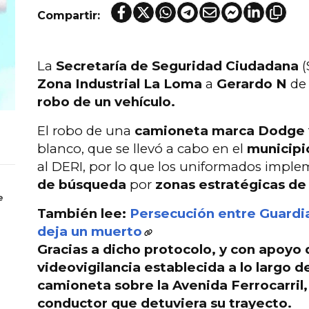
Compartir:
La
Secretaría de Seguridad Ciudadana
(
Zona Industrial La Loma
a
Gerardo N
de 
robo de un vehículo.
El robo de una
camioneta marca Dodge
blanco, que se llevó a cabo en el
municip
al DERI, por lo que los uniformados impl
de búsqueda
por
zonas estratégicas de 
e
También lee:
Persecución entre Guardia
deja un muerto
Gracias a dicho protocolo, y
con apoyo d
videovigilancia
establecida a lo largo d
camioneta
sobre la
Avenida Ferrocarril
conductor que
detuviera su trayecto.