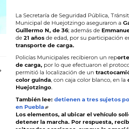
La Secretaría de Seguridad Pública, Tránsit
Municipal de Huejotzingo aseguraron a
G
Guillermo N, de 36
; además de
Emmanuel
de
21 años
de edad, por su participación e
transporte de carga.
Policías Municipales recibieron un rep
ort
de carga,
por lo que efectuaron el protoc
e
permitió la localización de un
tractocami
color guinda
, con caja color blanco, en la
Huejotzingo
.
También lee:
detienen a tres sujetos p
en Puebla
Los elementos, al ubicar el vehículo
sol
detener la marcha
. Por respuesta,
reci