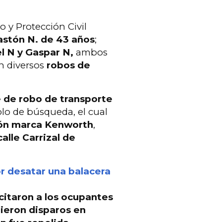
o y Protección Civil
astón N. de 43 años
;
 N y Gaspar N,
ambos
n diversos
robos de
e de robo de transporte
olo de búsqueda, el cual
ón marca Kenworth
,
calle Carrizal de
or desatar una balacera
icitaron a los ocupantes
bieron disparos
en