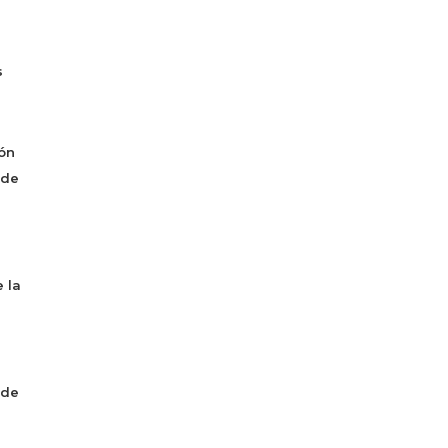
s
ón
 de
 la
 de