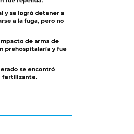
n fue repelida.
al y
se logró detener a
rse a la fuga
, pero no
 impacto de arma de
ón prehospitalaria
y fue
perado
se encontró
 fertilizante
.