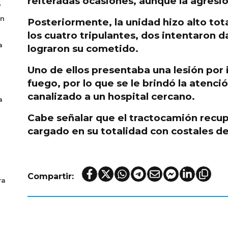
reiteradas ocasiones, aunque la agresió
6
en
Posteriormente, la unidad hizo alto tot
los cuatro tripulantes
, dos
intentaron da
a
lograron su cometido.
Uno de ellos presentaba una
lesión por
fuego
, por lo que se le
brindó la atenci
canalizado a un hospital cercano.
a
Cabe señalar que el
tractocamión recu
cargado en su totalidad con
costales de
Compartir:
ra