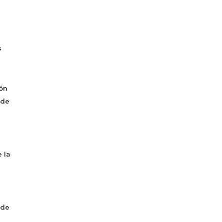
s
ón
 de
 la
 de